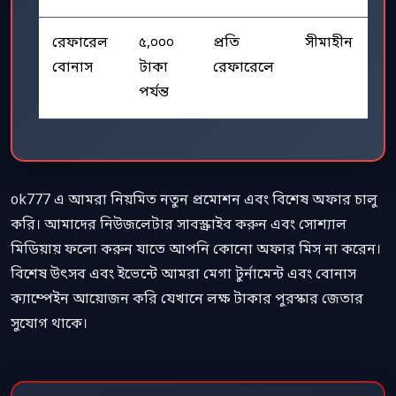
রেফারেল
৫,০০০
প্রতি
সীমাহীন
বোনাস
টাকা
রেফারেলে
পর্যন্ত
ok777 এ আমরা নিয়মিত নতুন প্রমোশন এবং বিশেষ অফার চালু
করি। আমাদের নিউজলেটার সাবস্ক্রাইব করুন এবং সোশ্যাল
মিডিয়ায় ফলো করুন যাতে আপনি কোনো অফার মিস না করেন।
বিশেষ উৎসব এবং ইভেন্টে আমরা মেগা টুর্নামেন্ট এবং বোনাস
ক্যাম্পেইন আয়োজন করি যেখানে লক্ষ টাকার পুরস্কার জেতার
সুযোগ থাকে।