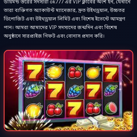
ডায়মন্ড স্তরের সদস্যরা ok777 এর VIP ক্লাবের অংশ হন, যেখানে
তারা ব্যক্তিগত অ্যাকাউন্ট ম্যানেজার, দ্রুত উইথড্রয়াল, উচ্চতর
ডিপোজিট এবং উইথড্রয়াল লিমিট এবং বিশেষ ইভেন্টে আমন্ত্রণ
পান। আমরা আমাদের VIP সদস্যদের জন্মদিন এবং বিশেষ
অনুষ্ঠানে সারপ্রাইজ গিফট এবং বোনাস প্রদান করি।