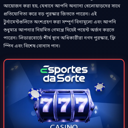
আয়োজন করা হয়, যেখানে আপনি অন্যান্য খেলোয়াড়দের সাথে
প্রতিযোগিতা করে বড় পুরস্কার জিততে পারেন। এই
টুর্নামেন্টগুলিতে অংশগ্রহণ করা সম্পূর্ণ বিনামূল্যে এবং আপনি
শুধুমাত্র আপনার নিয়মিত গেমপ্লে দিয়েই পয়েন্ট অর্জন করতে
পারেন। লিডারবোর্ডে শীর্ষ স্থান অধিকারীরা নগদ পুরস্কার, ফ্রি
স্পিন এবং বিশেষ বোনাস পান।