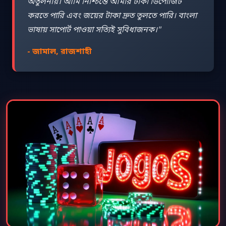
অতুলনীয়। আমি নিশ্চিন্তে আমার টাকা ডিপোজিট
করতে পারি এবং জয়ের টাকা দ্রুত তুলতে পারি। বাংলা
ভাষায় সাপোর্ট পাওয়া সত্যিই সুবিধাজনক।"
- জামাল, রাজশাহী