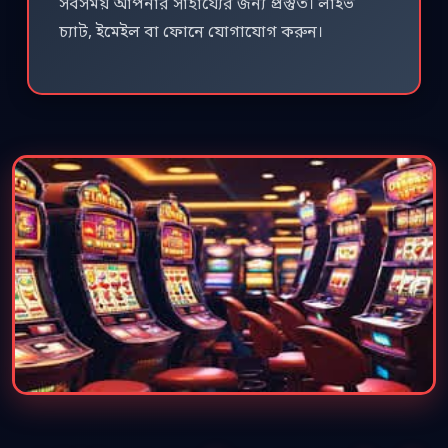
সবসময় আপনার সাহায্যের জন্য প্রস্তুত। লাইভ
চ্যাট, ইমেইল বা ফোনে যোগাযোগ করুন।