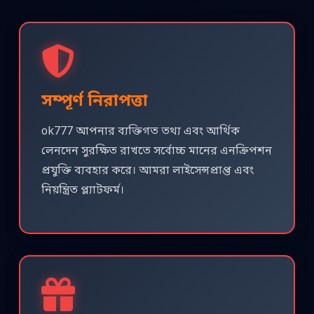
সম্পূর্ণ নিরাপত্তা
ok777 আপনার ব্যক্তিগত তথ্য এবং আর্থিক
লেনদেন সুরক্ষিত রাখতে সর্বোচ্চ মানের এনক্রিপশন
প্রযুক্তি ব্যবহার করে। আমরা লাইসেন্সপ্রাপ্ত এবং
নিয়ন্ত্রিত প্ল্যাটফর্ম।