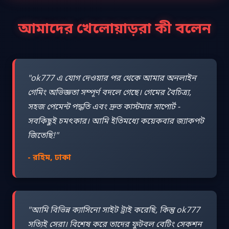
আমাদের খেলোয়াড়রা কী বলেন
"ok777 এ যোগ দেওয়ার পর থেকে আমার অনলাইন
গেমিং অভিজ্ঞতা সম্পূর্ণ বদলে গেছে। গেমের বৈচিত্র্য,
সহজ পেমেন্ট পদ্ধতি এবং দ্রুত কাস্টমার সাপোর্ট -
সবকিছুই চমৎকার। আমি ইতিমধ্যে কয়েকবার জ্যাকপট
জিতেছি!"
- রহিম, ঢাকা
"আমি বিভিন্ন ক্যাসিনো সাইট ট্রাই করেছি, কিন্তু ok777
সত্যিই সেরা। বিশেষ করে তাদের ফুটবল বেটিং সেকশন