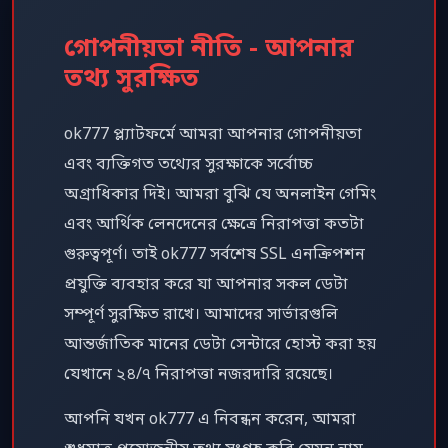
গোপনীয়তা নীতি - আপনার
তথ্য সুরক্ষিত
ok777 প্ল্যাটফর্মে আমরা আপনার গোপনীয়তা
এবং ব্যক্তিগত তথ্যের সুরক্ষাকে সর্বোচ্চ
অগ্রাধিকার দিই। আমরা বুঝি যে অনলাইন গেমিং
এবং আর্থিক লেনদেনের ক্ষেত্রে নিরাপত্তা কতটা
গুরুত্বপূর্ণ। তাই ok777 সর্বশেষ SSL এনক্রিপশন
প্রযুক্তি ব্যবহার করে যা আপনার সকল ডেটা
সম্পূর্ণ সুরক্ষিত রাখে। আমাদের সার্ভারগুলি
আন্তর্জাতিক মানের ডেটা সেন্টারে হোস্ট করা হয়
যেখানে ২৪/৭ নিরাপত্তা নজরদারি রয়েছে।
আপনি যখন ok777 এ নিবন্ধন করেন, আমরা