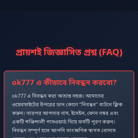
প্রায়শই জিজ্ঞাসিত প্রশ্ন (FAQ)
ok777 এ কীভাবে নিবন্ধন করবো?
ok777 এ নিবন্ধন করা অত্যন্ত সহজ। আমাদের
ওয়েবসাইটের উপরের ডান কোণে "নিবন্ধন" বাটনে ক্লিক
করুন। তারপর আপনার নাম, ইমেইল, ফোন নম্বর এবং
একটি শক্তিশালী পাসওয়ার্ড দিয়ে ফর্মটি পূরণ করুন।
নিবন্ধন সম্পূর্ণ হলে আপনি তাৎক্ষণিক স্বাগত বোনাস